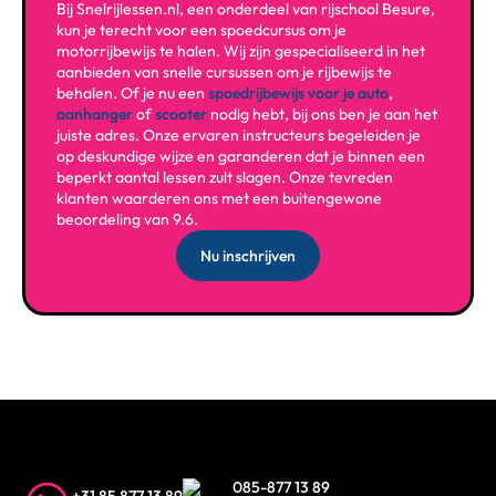
Bij Snelrijlessen.nl, een onderdeel van rijschool Besure,
kun je terecht voor een spoedcursus om je
motorrijbewijs te halen. Wij zijn gespecialiseerd in het
aanbieden van snelle cursussen om je rijbewijs te
behalen. Of je nu een
spoedrijbewijs voor je auto
,
aanhanger
of
scooter
nodig hebt, bij ons ben je aan het
juiste adres. Onze ervaren instructeurs begeleiden je
op deskundige wijze en garanderen dat je binnen een
beperkt aantal lessen zult slagen. Onze tevreden
klanten waarderen ons met een buitengewone
beoordeling van 9.6.
Nu inschrijven
085-877 13 89
+31 85 877 13 89